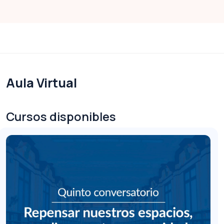
Salta al contenido principal
Aula Virtual
Bloques
Cursos disponibles