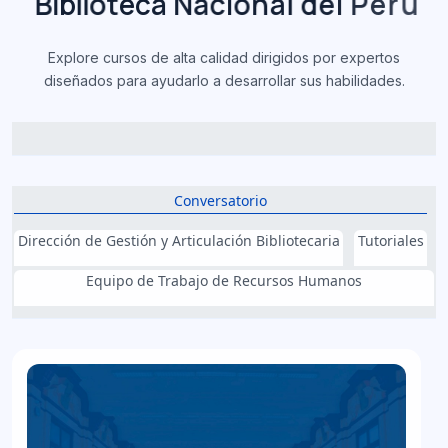
B
i
b
l
i
o
t
e
c
a
N
a
c
i
o
n
a
l
d
e
l
P
e
r
ú
Explore cursos de alta calidad dirigidos por expertos
diseñados para ayudarlo a desarrollar sus habilidades.
Conversatorio
Dirección de Gestión y Articulación Bibliotecaria
Tutoriales
Equipo de Trabajo de Recursos Humanos